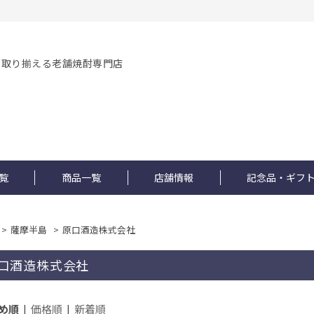
を取り揃える老舗焼酎専門店
覧
商品一覧
店舗情報
記念品・ギフ
>
薩摩半島
>
原口酒造株式会社
口酒造株式会社
め順
|
価格順
|
新着順