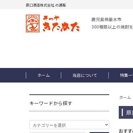
原口酒造株式会社 の通販
鹿児島県垂水市
300種類以上の焼酎
ホーム
当店について
特集一
ホーム
キーワードから探す
原
おすす