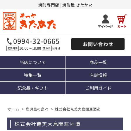
焼酎専門店 | 焼酎屋 きたかた
当店について
商品一覧
特集一覧
店舗情報
記念品・ギフト
ご利用ガイド
ホーム
>
鹿児島の島々
>
株式会社奄美大島開運酒造
株式会社奄美大島開運酒造