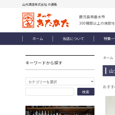
山元酒造株式会社 の通販
鹿児島県垂水市
300種類以上の焼酎
ホーム
当店について
特集一
ホーム
キーワードから探す
山
おすす