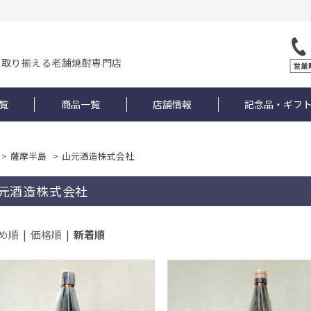
を取り揃える老舗焼酎専門店
覧
商品一覧
店舗情報
記念品・ギフ
>
薩摩半島
>
山元酒造株式会社
元酒造株式会社
め順
|
価格順
|
新着順