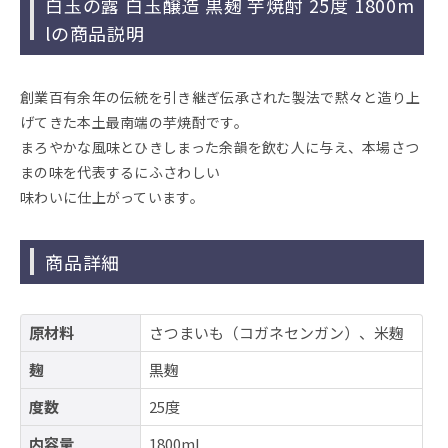
白玉の露 白玉醸造 黒麹 芋焼酎 25度 1800m
lの商品説明
創業百有余年の伝統を引き継ぎ伝承された製法で黙々と造り上
げてきた本土最南端の芋焼酎です。
まろやかな風味とひきしまった余韻を飲む人に与え、本場さつ
まの味を代表するにふさわしい
味わいに仕上がっています。
商品詳細
原材料
さつまいも（コガネセンガン）、米麹
麹
黒麹
度数
25度
内容量
1800ml