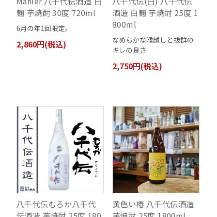
Mahler 八千代伝酒造 白
八千代伝(白) 八千代伝
麹 芋焼酎 30度 720ml
酒造 白麹 芋焼酎 25度 1
800ml
6月の年1回限定。
なめらかな喉越しと抜群の
2,860円(税込)
キレの良さ
2,750円(税込)
八千代伝むろか八千代
黄色い椿 八千代伝酒造
伝酒造 芋焼酎 25度 180
芋焼酎 25度 1800ml